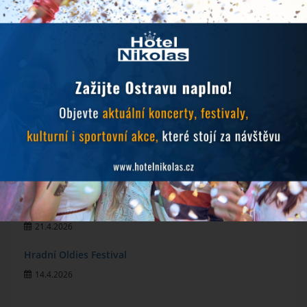
Objevujte Ostravu během svého pobytu
24.6.2026
Prodlužujeme snídaně během hudebních festivalů
10.6.2026
MichalFest 2026
13.5.2026
Zlatá tretra 2026
28.4.2026
Ostrava už na vás čeká
21.4.2026
Hradní Oldies Festival
14.4.2026