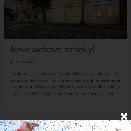
Nové webové stránky!
5.10.2018
Prozkoumejte nový web hotelu Nikolas. Naplnili jsme ho
spoustou informací a nechybí ani snadná
online rezervace
,
díky které si můžete svůj pobyt rezervovat kdykoliv ve dne, v
noci a okamžitě vám přijde potvrzení vybraného ubytování.
NOVINKY