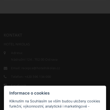
KONTAKT
HOTEL NIKOLAS
Adresa:
Nádražní 124 , 702 00 Ostrava
Email:
recepce@hotelnikolas.cz
Telefon:
+420 596 134 000
Facebook
Informace o cookies
Kliknutím na Souhlasím se vším budou uloženy cookies
funkční, výkonnostní, analytické i marketingové -