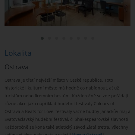
Lokalita
Ostrava
Ostrava je třetí největší město v České republice. Toto
historické i kulturní město má hodně co nabídnout, ať už
turistům nebo firemním hostům. Každoročně se zde pořádají
různé akce jako například hudební festivaly Colours of
Ostrava a Beats for Love, festivaly vážné hudby Janáčkův máj a
Svatováclavský hudební festival, či Shakespearovské slavnosti.
Každoročně se koná také atletický závod Zlatá tretra. Všechny
zajímavé akce naleznete v sekci "
Akce v Ostravě
".