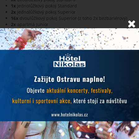
1x
jednolůžkový pokoj Standard
2x
jednolůžkový pokoj Superior
16x
dvoulůžkový pokoj Superior (z toho 2x bezbariérový)
2x
apartmá Junior
1x
studio
1x
studio s kuchyňkou
Check-in
: 14:00 /
Check-out
: 11:00
Dokoupení
snídaně
na místě (v případě pobytu bez snídaně)
je možné za cenu
100 Kč
.