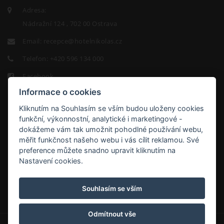
Adresa:
Nádražní 124 , 702 00 Ostrava
Email:
recepce@hotelnikolas.cz
Telefon:
+420 596 134 000
Facebook
Informace o cookies
Kliknutím na Souhlasím se vším budou uloženy cookies
funkční, výkonnostní, analytické i marketingové -
dokážeme vám tak umožnit pohodlné používání webu,
měřit funkčnost našeho webu i vás cílit reklamou. Své
HOTEL
preference můžete snadno upravit kliknutím na
NIKOLAS
Nastavení cookies.
9.2/10
Souhlasím se vším
Odmítnout vše