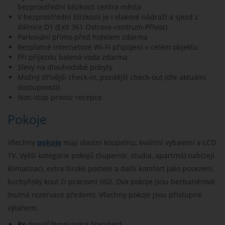
bezprostřední blízkosti centra města
V bezprostřední blízkosti je i vlakové nádraží a sjezd z
dálnice D1 (
Exit 361 Ostrava-centrum-Přívoz)
Parkování přímo před hotelem zdarma
Bezplatné internetové Wi-Fi připojení v celém objektu
Při příjezdu balená voda zdarma
Slevy na dlouhodobé pobyty
Možný dřívější check-in, pozdější check-out (dle aktuální
dostupnosti)
Non-stop provoz recepce
Pokoje
Všechny
pokoje
mají vlastní koupelnu, kvalitní vybavení a LCD
TV. Vyšší kategorie pokojů (Superior, studia, apartmá) nabízejí
klimatizaci, extra široké postele a další komfort jako posezení,
kuchyňský kout či pracovní stůl. Dva pokoje jsou bezbariérové
(nutná rezervace předem). Všechny pokoje jsou přístupné
výtahem.
8x
dvoulůžkový pokoj Standard