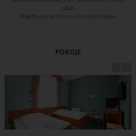
splníme všechna vaše přání, která budou v našich
silách.
Přijeďte poznat Ostravu do hotelu Nikolas.
POKOJE