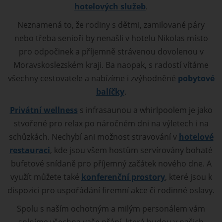
hotelových služeb
.
Neznamená to, že rodiny s dětmi, zamilované páry
nebo třeba senioři by nenašli v hotelu Nikolas místo
pro odpočinek a příjemně strávenou dovolenou v
Moravskoslezském kraji. Ba naopak, s radostí vítáme
všechny cestovatele a nabízíme i zvýhodněné
pobytové
balíčky
.
Privátní wellness
s infrasaunou a whirlpoolem je jako
stvořené pro relax po náročném dni na výletech i na
schůzkách. Nechybí ani možnost stravování v
hotelové
restauraci
, kde jsou všem hostům servírovány bohaté
bufetové snídaně pro příjemný začátek nového dne. A
využít můžete také
konferenční prostory
, které jsou k
dispozici pro uspořádání firemní akce či rodinné oslavy.
Spolu s naším ochotným a milým personálem vám