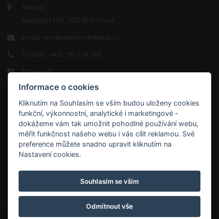
Adresa:
Nádražní 124 , 702 00 Ostrava
Email:
recepce@hotelnikolas.cz
Telefon:
+420 596 134 000
Facebook
Informace o cookies
Kliknutím na Souhlasím se vším budou uloženy cookies
funkční, výkonnostní, analytické i marketingové -
dokážeme vám tak umožnit pohodlné používání webu,
měřit funkčnost našeho webu i vás cílit reklamou. Své
HOTEL
preference můžete snadno upravit kliknutím na
NIKOLAS
Nastavení cookies.
9.2/10
Souhlasím se vším
Odmítnout vše