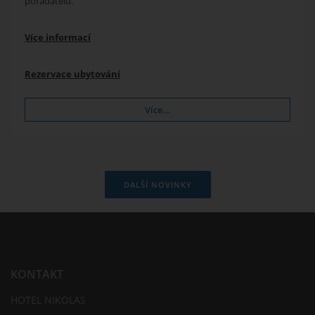
pořadatelů.
Více informací
Rezervace ubytování
Více...
DALŠÍ NOVINKY
KONTAKT
HOTEL NIKOLAS