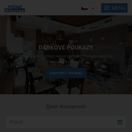
MENU
Previous
DÁRKOVÉ POUKAZY
Udělejte svým blízkým radost zážitkem. Poukazy nabízíme
na hodnotu i pobyt.
ZAKOUPIT POUKAZ
Zjistit dostupnost: