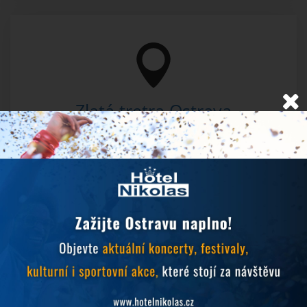
Zlatá tretra Ostrava
Datum
: 16. 6. 2026
Místo konání:
Městský stadion Vítkovice
65. ročník prestižního atletického mítinku.
Mistrovství světa v hokejbalu