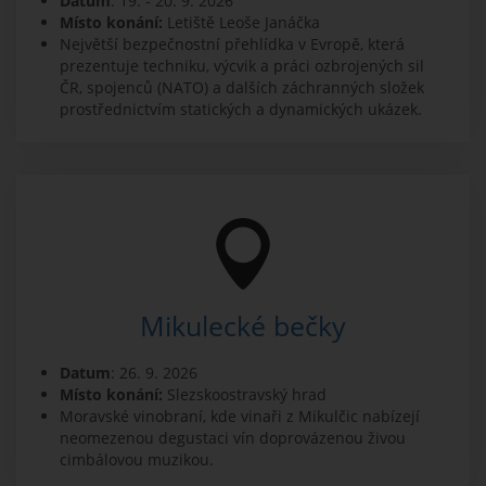
Datum
: 19. - 20. 9. 2026
Místo konání:
Letiště Leoše Janáčka
Největší bezpečnostní přehlídka v Evropě, která
prezentuje techniku, výcvik a práci ozbrojených sil
ČR, spojenců (NATO) a dalších záchranných složek
prostřednictvím statických a dynamických ukázek.
Mikulecké bečky
Datum
: 26. 9. 2026
Místo konání:
Slezskoostravský hrad
Moravské vinobraní, kde vinaři z Mikulčic nabízejí
neomezenou degustaci vín doprovázenou živou
cimbálovou muzikou.