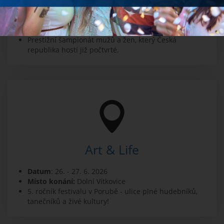
Datum
: 20. - 28. 6. 2026
Místo konání:
Ostravar Aréna
Prestižní šampionát mužů a žen, který Česká
republika hostí již počtvrté.
Art & Life
Datum
: 26. - 27. 6. 2026
Místo konání:
Dolní Vítkovice
5. ročník festivalu v Porubě - ulice plné hudebníků,
tanečníků a živé kultury!