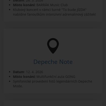
Datum
: 26. 3. 2026
Místo konání:
BARRÁK Music Club
Klubový koncert v rámci turné "To bude JÍZDA"
nabídne fanouškům intenzivní adrenalinový zážitek!
Depeche Note
Datum
: 12. 4. 2026
Místo konání:
Multifunkční aula GONG
Symfonické provedení hitů legendárních Depeche
Mode.