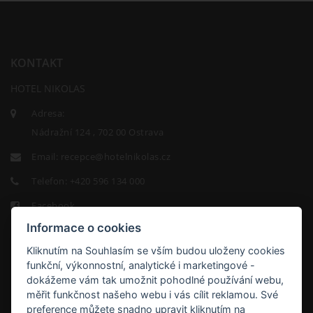
KONTAKT
HOTEL NIKOLAS
Adresa:
Nádražní 124 , 702 00 Ostrava
Email:
recepce@hotelnikolas.cz
Telefon:
+420 596 134 000
Facebook
Informace o cookies
Kliknutím na Souhlasím se vším budou uloženy cookies
funkční, výkonnostní, analytické i marketingové -
dokážeme vám tak umožnit pohodlné používání webu,
měřit funkčnost našeho webu i vás cílit reklamou. Své
HOTEL
preference můžete snadno upravit kliknutím na
NIKOLAS