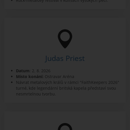
Rock-metalový festival v kulisách vysokých pecí.
Judas Priest
Datum
: 2. 8. 2026
Místo konání:
Ostravar Aréna
Návrat metalových králů v rámci "FaithKeepers 2026"
turné, kde legendární britská kapela představí svou
nesmrtelnou tvorbu.