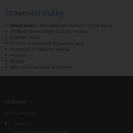
Stravovací služby
Denní Menu
v bezprostřední blízkosti centra města
Snídaně formou rautu (120 Kč / osoba)
Rodinné oslavy
Firemní, společenské a pracovní akce
Stužkovací a maturitní večírky
Promoce
Svatby
Akce pro uzavřenou společnost
KONTAKT
HOTEL NIKOLAS
Adresa:
Nádražní 124 , 702 00 Ostrava