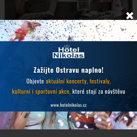
Využijte vynikající polohu hotelu na Nádražní ulici v
bezprostřední blízkosti centra města a uspořádejte u nás
rodinnou oslavu,
firemní akci
, svatbu či školení! K dispozici
máme
velký sál
pro 70 osob,
salónek
pro 20 osob nebo
rodinný salónek
vhodný pro rodinné oslavy. Je možná
kombinace dvou nebo i všech zmíněných prostorů naráz pro
jednu akci.