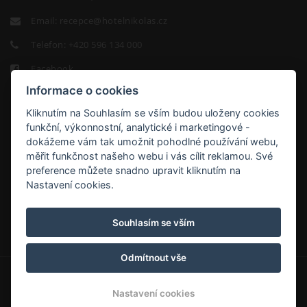
Email:
recepce@hotelnikolas.cz
Telefon:
+420 596 134 000
Facebook
Informace o cookies
Kliknutím na Souhlasím se vším budou uloženy cookies
funkční, výkonnostní, analytické i marketingové -
dokážeme vám tak umožnit pohodlné používání webu,
měřit funkčnost našeho webu i vás cílit reklamou. Své
HOTEL
preference můžete snadno upravit kliknutím na
NIKOLAS
Nastavení cookies.
9.2/10
Souhlasím se vším
Odmítnout vše
© Copyright 2026 | Všechna práva vyhrazena
Nastavení cookies