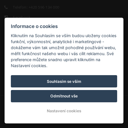
Telefon:
+420 596 134 000
Facebook
Informace o cookies
Kliknutím na Souhlasím se vším budou uloženy cookies
funkční, výkonnostní, analytické i marketingové -
dokážeme vám tak umožnit pohodlné používání webu,
měřit funkčnost našeho webu i vás cílit reklamou. Své
HOTEL
preference můžete snadno upravit kliknutím na
NIKOLAS
Nastavení cookies.
9.2/10
Souhlasím se vším
Odmítnout vše
© Copyright 2026 | Všechna práva vyhrazena
Nastavení cookies