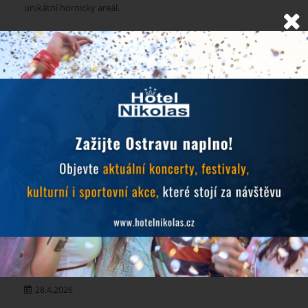
unikátní hornický areál.
Více informací
Rezervace ubytování
NOVINKY
Objevujte Ostravu během svého pobytu
24.6.2026
Prodlužujeme snídaně během hudebních festivalů
10.6.2026
Zlatá tretra 2026
28.4.2026