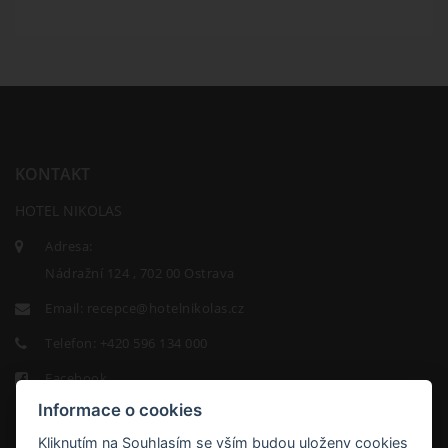
KONTAKT
HOTEL NIKOLAS
Adresa:
Nádražní 124 , 702 00 Ostrava
Email:
recepce@hotelnikolas.cz
Telefon:
+420 596 134 000
Facebook
Informace o cookies
Kliknutím na Souhlasím se vším budou uloženy cookies