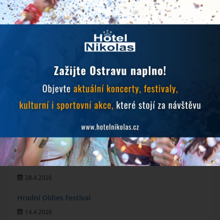
NOVINKY
Objevujte Ostravu během svého pobytu
24.6.2026
Prodlužujeme snídaně během hudebních festivalů
10.6.2026
MichalFest 2026
13.5.2026
Zlatá tretra 2026
28.4.2026
Hradní Oldies Festival
14.4.2026