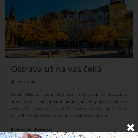
Ostrava už na vás čeká
21.4.2026
Hotel Nikolas nabízí komfortní ubytování s přátelskou
atmosférou a nadstandardními službami. Díky skvělé poloze u
výstaviště, vlakového nádraží i centra města patří mezi
nejoblíbenější ubytování v moravskoslezské metropoli.
Rezervace ubytování