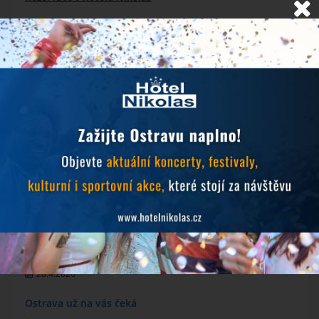
NOVINKY
Objevujte Ostravu během svého pobytu
24.6.2026
Prodlužujeme snídaně během hudebních festivalů
10.6.2026
MichalFest 2026
13.5.2026
Zlatá tretra 2026
28.4.2026
Ostrava už na vás čeká