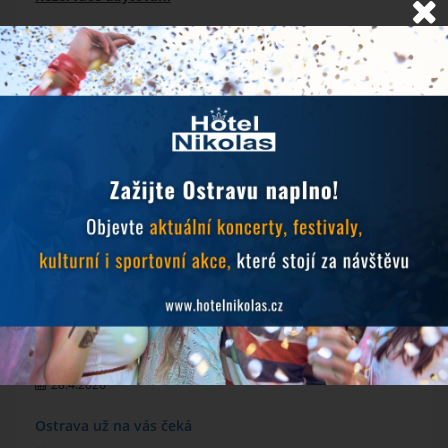
NOVINKY
Objevujte Ostravu během svého pobytu
24.6.2026
Prodlužujeme snídaně během hudebních festivalů
10.6.2026
MichalFest 2026
13.5.2026
Zlatá tretra 2026
28.4.2026
Ostrava už na vás čeká