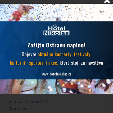
NOVINKY
Objevujte Ostravu během svého pobytu
24.6.2026
Prodlužujeme snídaně během hudebních festivalů
10.6.2026
MichalFest 2026
13.5.2026
Zlatá tretra 2026
28.4.2026
Ostrava už na vás čeká
21.4.2026