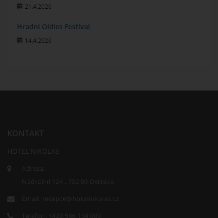
21.4.2026
Hradní Oldies Festival
14.4.2026
KONTAKT
HOTEL NIKOLAS
Adresa:
Nádražní 124 , 702 00 Ostrava
Email:
recepce@hotelnikolas.cz
Telefon:
+420 596 134 000