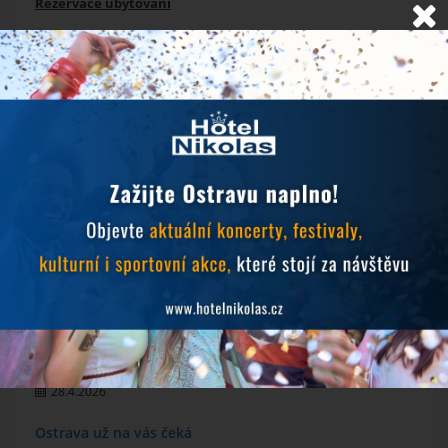
Rezervace ubytování
NOVINKY
Objevujte Ostravu během svého pobytu
24.6.2026
Prodlužujeme snídaně během hudebních festivalů
10.6.2026
MichalFest 2026
13.5.2026
Zlatá tretra 2026
28.4.2026
Ostrava už na vás čeká