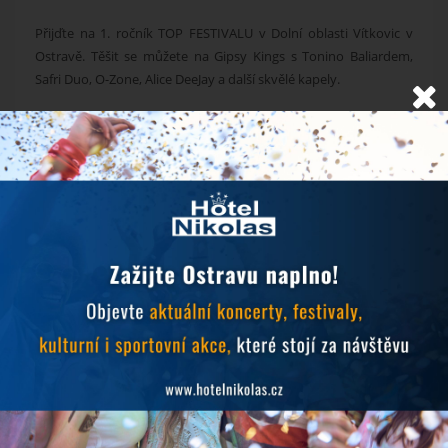
Přijďte na 1
. ročník TOP FESTIVALU v Dolní oblasti Vítkovic v
Ostravě.
Těšit se můžete na Gipsy Kings s Tonino Baliardem,
Safri Duo, O-Zone, Alice DeeJay a další skvělé kapely.
Více informací
Rezervace pobytu
NOVINKY
Objevujte Ostravu během svého pobytu
24.6.2026
Prodlužujeme snídaně během hudebních festivalů
10.6.2026