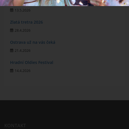
MichalFest 2026
13.5.2026
Zlatá tretra 2026
28.4.2026
Ostrava už na vás čeká
21.4.2026
Hradní Oldies Festival
14.4.2026
KONTAKT