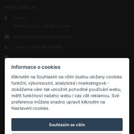
HOTEL NIKOLAS
Adresa:
Nádražní 124 , 702 00 Ostrava
Email:
recepce@hotelnikolas.cz
Telefon:
+420 596 134 000
Facebook
Informace o cookies
Kliknutím na Souhlasím se vším budou uloženy cookies
funkční, výkonnostní, analytické i marketingové -
dokážeme vám tak umožnit pohodlné používání webu,
měřit funkčnost našeho webu i vás cílit reklamou. Své
HOTEL
preference můžete snadno upravit kliknutím na
NIKOLAS
Nastavení cookies.
9.2/10
Souhlasím se vším