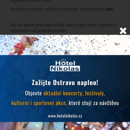
kdykoliv během roku.
Vouchery ve vámi vybrané hodnotě objednávejte
zde
.
Tip na dárek pro vaše blízké, který vám ušetří starosti s
vybíráním na poslední chvíli!
Věnujte pod stromeček dárkový poukaz na pobyt v
našem hotelu. Můžete tak společně s obdarovaným
strávit třeba poznávací nebo romantický výlet v Ostravě
kdykoliv během roku.
Vouchery ve vámi vybrané hodnotě objednávejte
zde
.
NOVINKY
Objevujte Ostravu během svého pobytu
24.6.2026
Prodlužujeme snídaně během hudebních festivalů
10.6.2026