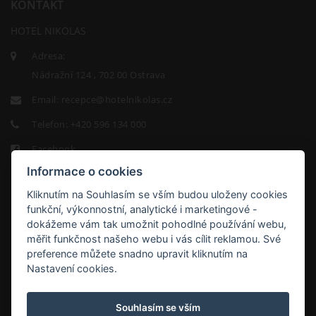
KONTAKT
HOTEL NIKOLAS
Adresa:
Nádražní 124 , 702 00 Ostrava
Email:
recepce@hotelnikolas.cz
Telefon:
+420 596 134 000
Facebook
Informace o cookies
Kliknutím na Souhlasím se vším budou uloženy cookies
funkční, výkonnostní, analytické i marketingové -
dokážeme vám tak umožnit pohodlné používání webu,
měřit funkčnost našeho webu i vás cílit reklamou. Své
HOTEL
preference můžete snadno upravit kliknutím na
NIKOLAS
Nastavení cookies.
9.2/10
Souhlasím se vším