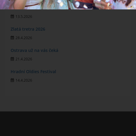
MichalFest 2026
13.5.2026
Zlatá tretra 2026
28.4.2026
Ostrava už na vás čeká
21.4.2026
Hradní Oldies Festival
14.4.2026