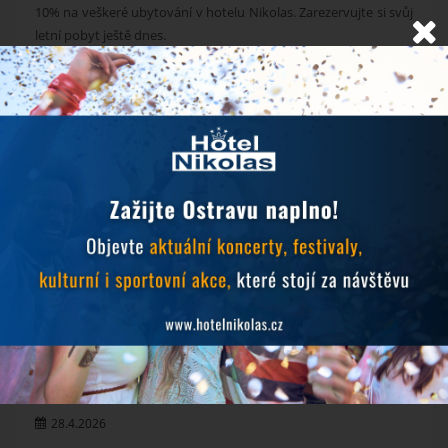
10% na veškeré ubytování v hotelu Nikolas. Zarezervujte si svůj
letní pobyt ještě dnes.
NOVINKY
Objevujte Ostravu během svého pobytu
24.6.2026
Prodlužujeme snídaně během hudebních festivalů
10.6.2026
MichalFest 2026
13.5.2026
Zlatá tretra 2026
28.4.2026