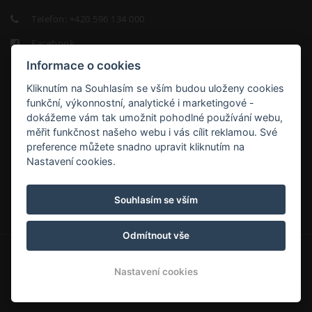
Telefon:
+420 596 134 000
Facebook
Informace o cookies
Kliknutím na Souhlasím se vším budou uloženy cookies
funkční, výkonnostní, analytické i marketingové -
dokážeme vám tak umožnit pohodlné používání webu,
měřit funkčnost našeho webu i vás cílit reklamou. Své
HOTEL
preference můžete snadno upravit kliknutím na
NIKOLAS
Nastavení cookies.
9.2/10
Souhlasím se vším
Odmítnout vše
© Copyright 2026 | Všechna práva vyhrazena
Nastavení cookies