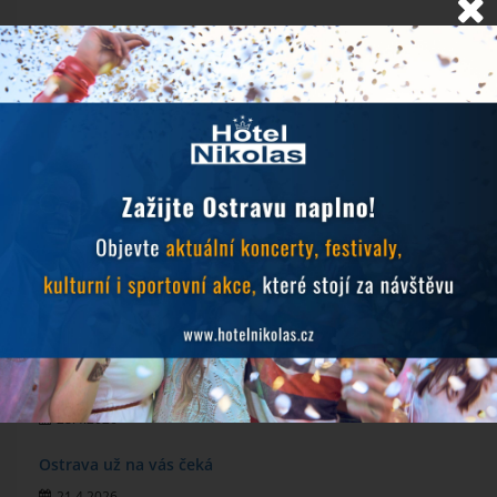
NOVINKY
Objevujte Ostravu během svého pobytu
24.6.2026
Prodlužujeme snídaně během hudebních festivalů
10.6.2026
MichalFest 2026
13.5.2026
Zlatá tretra 2026
28.4.2026
Ostrava už na vás čeká
21.4.2026