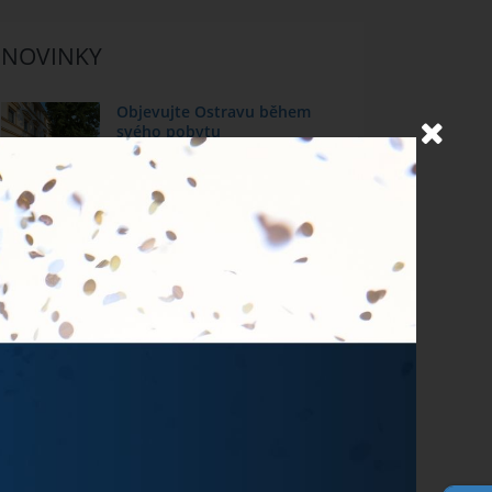
NOVINKY
Objevujte Ostravu během
svého pobytu
24.6.2026
Prodlužujeme snídaně během
hudebních festivalů
10.6.2026
MichalFest 2026
13.5.2026
Zlatá tretra 2026
28.4.2026