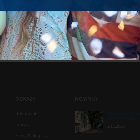
ODKAZY
NOVINKY
Objevujte Ostr
Ubytování
během svého 
Pobyty
24.6.2026
Firmy & skupiny