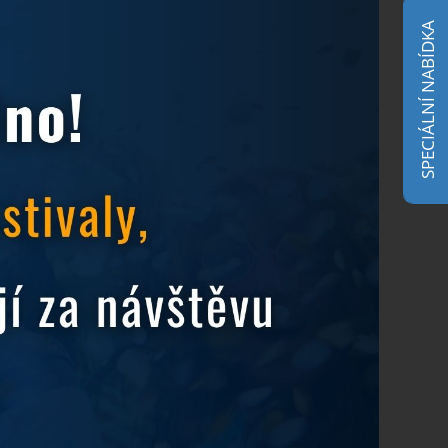
SPECIÁLNÍ NABÍDKA
Ostrava už na vás čeká
21.4.2026
Hradní Oldies Festival
14.4.2026