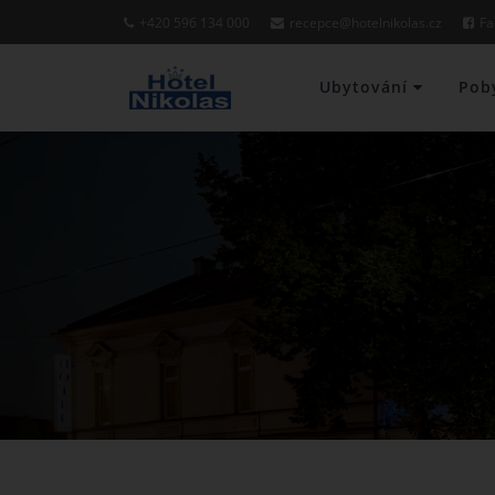
+420 596 134 000
recepce@hotelnikolas.cz
Fa
Ubytování
Pob