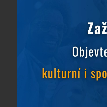
Akční ceny
30.12.2019
Poslední volné pokoje za akční cenu v termínu