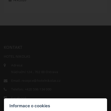
14.4.2026
KONTAKT
HOTEL NIKOLAS
Adresa:
Nádražní 124 , 702 00 Ostrava
Email:
recepce@hotelnikolas.cz
Telefon:
+420 596 134 000
Facebook
Informace o cookies