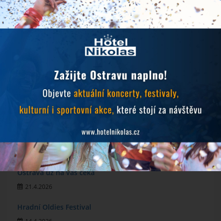
NOVINKY
Objevujte Ostravu během svého pobytu
24.6.2026
Prodlužujeme snídaně během hudebních festivalů
10.6.2026
MichalFest 2026
13.5.2026
Zlatá tretra 2026
28.4.2026
Ostrava už na vás čeká
21.4.2026
Hradní Oldies Festival