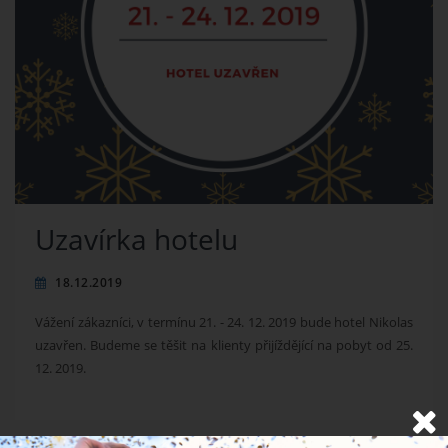
Uzavírka hotelu
18.12.2019
Vážení zákazníci, v termínu 21. - 24. 12. 2019 bude hotel Nikolas
uzavřen. Budeme se těšit na klienty přijíždějící na pobyt od 25.
12. 2019.