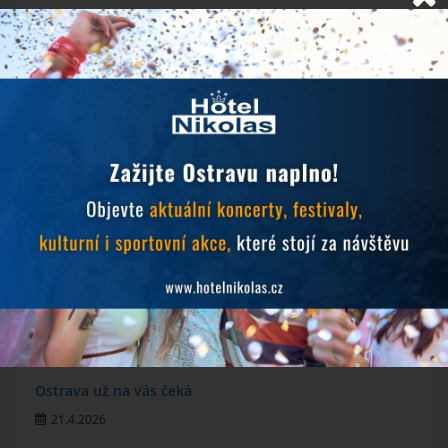
NOVINKY
Objevujte Ostravu během svého pobytu
24.6.2026
Prodlužujeme snídaně během hudebních festivalů
10.6.2026
MichalFest 2026
13.5.2026
Zlatá tretra 2026
28.4.2026
Ostrava už na vás čeká
21.4.2026