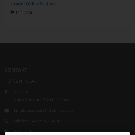
Hradní Oldies Festival
14.4.2026
KONTAKT
HOTEL NIKOLAS
Adresa:
Nádražní 124 , 702 00 Ostrava
Email:
recepce@hotelnikolas.cz
Telefon:
+420 596 134 000
Facebook