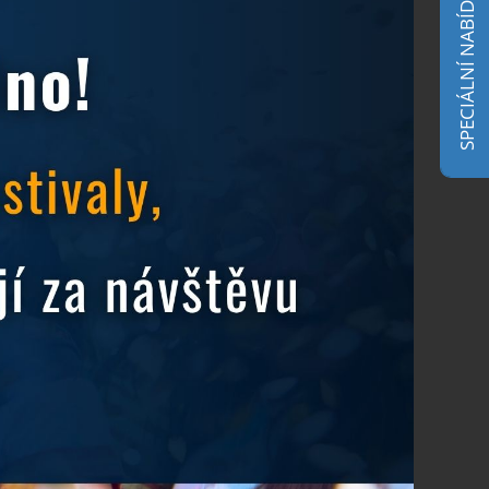
SPECIÁLNÍ NABÍDKA
Ostrava už na vás čeká
21.4.2026
Hradní Oldies Festival
14.4.2026