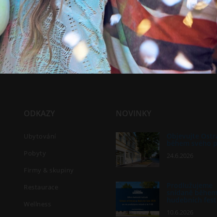
ODKAZY
NOVINKY
Objevujte Ostr
Ubytování
během svého 
Pobyty
24.6.2026
Firmy & skupiny
Prodlužujeme
Restaurace
snídaně běhe
hudebních fest
Wellness
10.6.2026