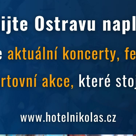
kshopů a přednášek pro seniory a handicapované lidi.
, nadačních fondů a sdružení. Uvidíme se? ;)