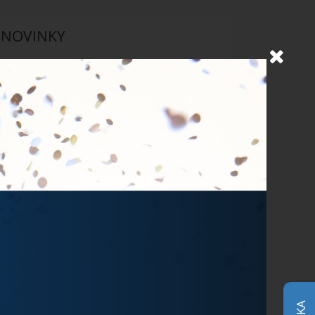
NOVINKY
Objevujte Ostravu během
svého pobytu
24.6.2026
Prodlužujeme snídaně během
hudebních festivalů
10.6.2026
MichalFest 2026
13.5.2026
Zlatá tretra 2026
28.4.2026