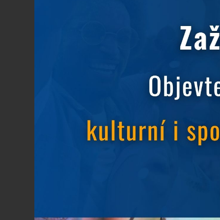
Život bez bariér
11.9.2019
Život bez bariér, festival plný novinek, wor
Dále se předtaví řada neziskových organizací
Rezervace ubytování.