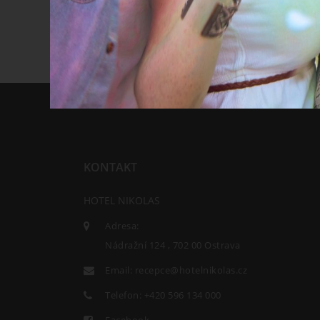
KONTAKT
HOTEL NIKOLAS
Adresa:
Nádražní 124 , 702 00 Ostrava
Email:
recepce@hotelnikolas.cz
Telefon:
+420 596 134 000
Facebook