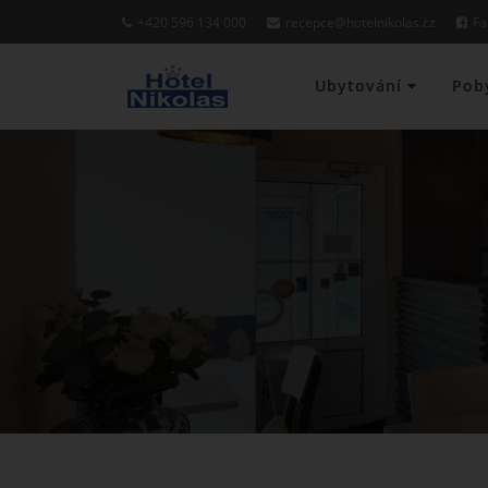
+420 596 134 000
recepce@hotelnikolas.cz
Fa
Ubytování
Pob