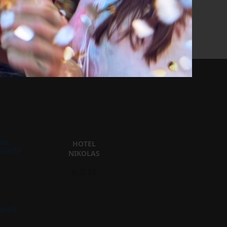
avu
HOTEL
pobytu
NIKOLAS
9.2/10
m
ivalů