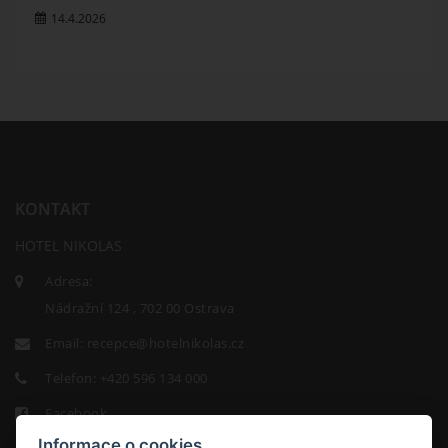
14.4.2026
KONTAKT
HOTEL NIKOLAS
Adresa:
Nádražní 124 , 702 00 Ostrava
Email:
recepce@hotelnikolas.cz
Telefon:
+420 596 134 000
Facebook
Informace o cookies