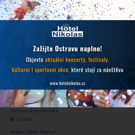
NOVINKY
Objevujte Ostravu během svého pobytu
24.6.2026
Prodlužujeme snídaně během hudebních festivalů
10.6.2026
MichalFest 2026
13.5.2026
Zlatá tretra 2026
28.4.2026
Ostrava už na vás čeká
21.4.2026
Hradní Oldies Festival