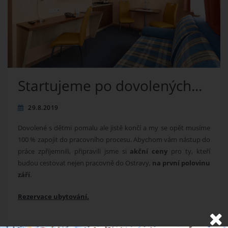
Startujeme po dovolených...
29.8.2019
Dovolené s dětmi pomalu ale jistě končí a my se opět musíme
100 % zapojit do pracovního procesu. Abychom vám nástup do
práce zpříjemnili, připravili jsme si
akční ceny
pro ty, kteří
budou cestovat nejen pracovně do Ostravy,
na první polovinu
září
.
Rezervace ubytování.