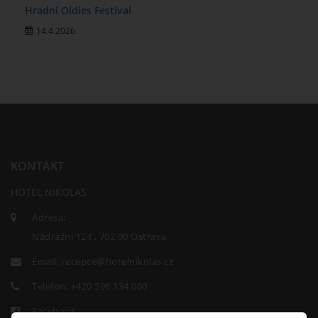
Hradní Oldies Festival
14.4.2026
KONTAKT
HOTEL NIKOLAS
Adresa:
Nádražní 124 , 702 00 Ostrava
Email:
recepce@hotelnikolas.cz
Telefon:
+420 596 134 000
Facebook