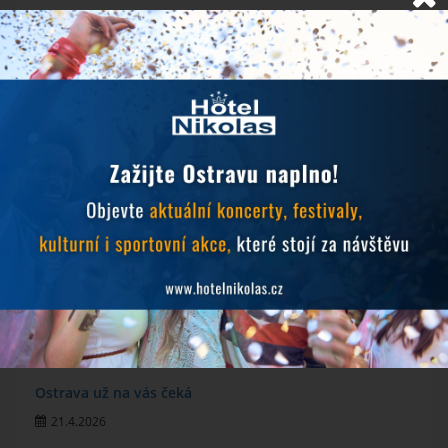
NOVINKY
Objevujte Ostravu během svého pobytu
24.6.2026
Prodlužujeme snídaně během hudebních festivalů
10.6.2026
MichalFest 2026
13.5.2026
Zlatá tretra 2026
28.4.2026
Ostrava už na vás čeká
21.4.2026