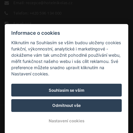
Email:
recepce@hotelnikolas.cz
Telefon:
+420 596 134 000
Facebook
Informace o cookies
Kliknutím na Souhlasím se vším budou uloženy cookies
funkční, výkonnostní, analytické i marketingové -
dokážeme vám tak umožnit pohodlné používání webu,
měřit funkčnost našeho webu i vás cílit reklamou. Své
HOTEL
preference můžete snadno upravit kliknutím na
NIKOLAS
Nastavení cookies.
9.2/10
Souhlasím se vším
Odmítnout vše
© Copyright 2026 | Všechna práva vyhrazena
Nastavení cookies