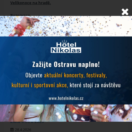
Velikonoce na hradě.
Rezervace.
NOVINKY
Objevujte Ostravu během svého pobytu
24.6.2026
Prodlužujeme snídaně během hudebních festivalů
10.6.2026
MichalFest 2026
13.5.2026
Zlatá tretra 2026
28.4.2026