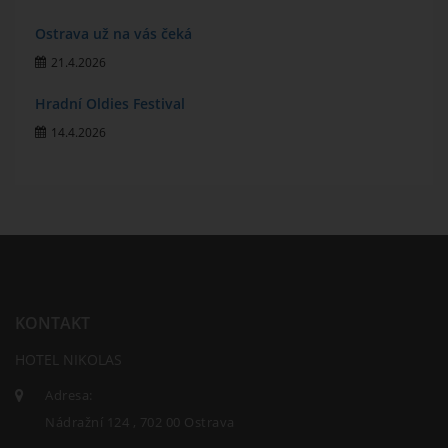
Ostrava už na vás čeká
21.4.2026
Hradní Oldies Festival
14.4.2026
KONTAKT
HOTEL NIKOLAS
Adresa:
Nádražní 124 , 702 00 Ostrava