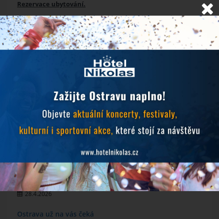
Rezervace ubytování.
NOVINKY
Objevujte Ostravu během svého pobytu
24.6.2026
Prodlužujeme snídaně během hudebních festivalů
10.6.2026
MichalFest 2026
13.5.2026
Zlatá tretra 2026
28.4.2026
Ostrava už na vás čeká