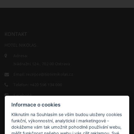
KONTAKT
HOTEL NIKOLAS
Adresa:
Nádražní 124 , 702 00 Ostrava
Email:
recepce@hotelnikolas.cz
Telefon:
+420 596 134 000
Facebook
Informace o cookies
Kliknutím na Souhlasím se vším budou uloženy cookies
funkční, výkonnostní, analytické i marketingové -
dokážeme vám tak umožnit pohodlné používání webu,
měřit funkčnost našeho webu i vás cílit reklamou. Své