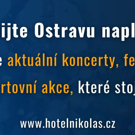
e o restauraci
ž ještě dolaďujeme poslední vylepšení v zázemí
éru našich prostor.
i vás přivítáme na
skvělých bufetových snídaních
,
ýdnů!
e informovat o otevření restaurace.