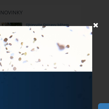
NOVINKY
Objevujte Ostravu během
svého pobytu
24.6.2026
Prodlužujeme snídaně během
hudebních festivalů
10.6.2026
MichalFest 2026
13.5.2026
Zlatá tretra 2026
28.4.2026