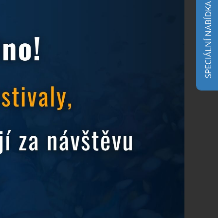
SPECIÁLNÍ NABÍDKA
Ostrava už na vás čeká
21.4.2026
Hradní Oldies Festival
14.4.2026