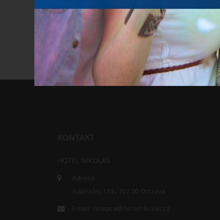
KONTAKT
HOTEL NIKOLAS
Adresa:
Nádražní 124 , 702 00 Ostrava
Email:
recepce@hotelnikolas.cz