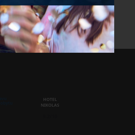
avu
HOTEL
pobytu
NIKOLAS
9.2/10
m