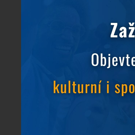
Aktuální informac
20.3.2025
Vážení hosté,
naše restaurace prošla rekonstrukcí, a i kdy
kuchyně, už teď si můžete užít novou atmosf
Restaurace zatím zůstává uzavřena,
ale rád
které si u nás můžete vychutnat už několik t
Těšíme se na vaši návštěvu a brzy vás budem
Tým Hotelu Nikolas