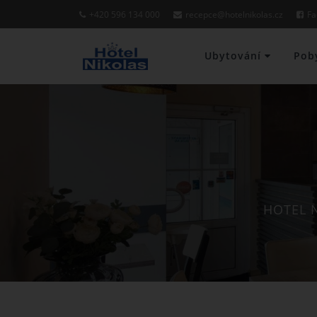
+420 596 134 000
recepce@hotelnikolas.cz
Fa
Ubytování
Pob
HOTEL 