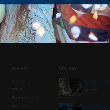
ODKAZY
NOVINKY
Objevujte Ostr
Ubytování
během svého 
Pobyty
24.6.2026
Firmy & skupiny
Prodlužujeme
Restaurace
snídaně běhe