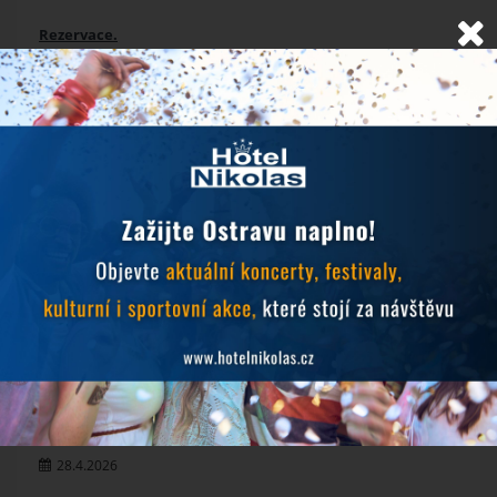
Rezervace.
NOVINKY
Objevujte Ostravu během svého pobytu
24.6.2026
Prodlužujeme snídaně během hudebních festivalů
10.6.2026
MichalFest 2026
13.5.2026
Zlatá tretra 2026
28.4.2026