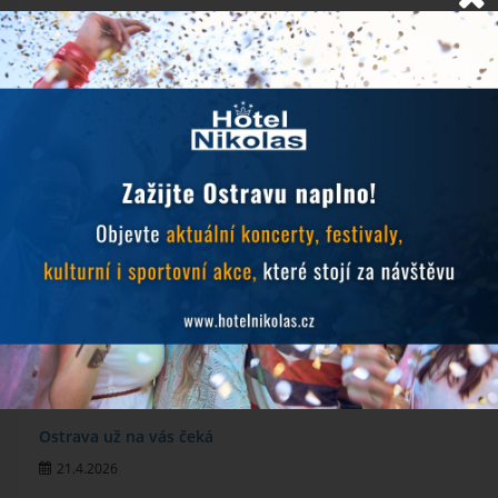
NOVINKY
Objevujte Ostravu během svého pobytu
24.6.2026
Prodlužujeme snídaně během hudebních festivalů
10.6.2026
MichalFest 2026
13.5.2026
Zlatá tretra 2026
28.4.2026
Ostrava už na vás čeká
21.4.2026