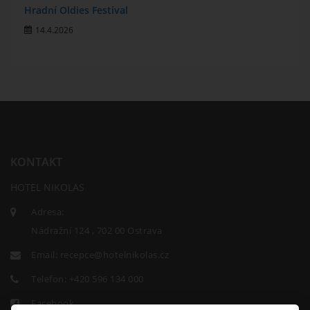
Hradní Oldies Festival
14.4.2026
KONTAKT
HOTEL NIKOLAS
Adresa:
Nádražní 124 , 702 00 Ostrava
Email:
recepce@hotelnikolas.cz
Telefon:
+420 596 134 000
Facebook