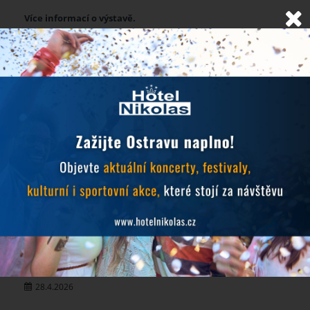
Více informací o výstavě.
NOVINKY
Objevujte Ostravu během svého pobytu
24.6.2026
Prodlužujeme snídaně během hudebních festivalů
10.6.2026
MichalFest 2026
13.5.2026
Zlatá tretra 2026
28.4.2026