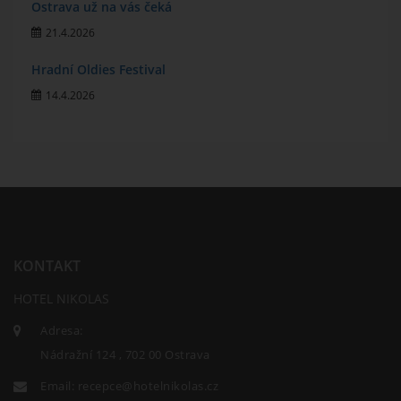
Ostrava už na vás čeká
21.4.2026
Hradní Oldies Festival
14.4.2026
KONTAKT
HOTEL NIKOLAS
Adresa:
Nádražní 124 , 702 00 Ostrava
Email:
recepce@hotelnikolas.cz