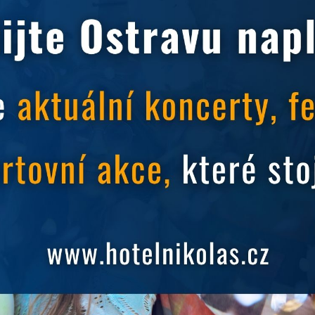
vání zahrnuté bohaté snídaně formou bufetu,
enou vodu po příjezdu zdarma?
í v hotelu Nikolas s výbornou polohou, jen kousek od
.