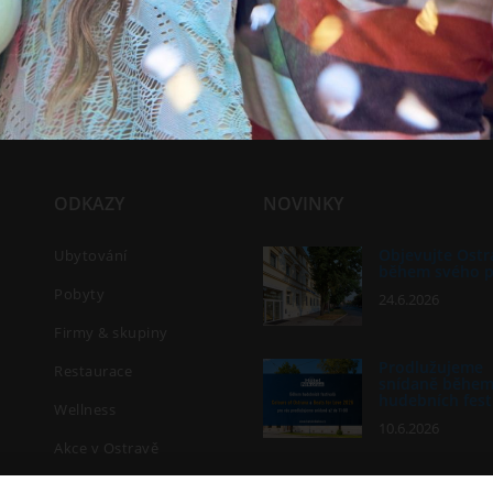
ODKAZY
NOVINKY
Objevujte Ostr
Ubytování
během svého 
Pobyty
24.6.2026
Firmy & skupiny
Prodlužujeme
Restaurace
snídaně běhe
hudebních fest
Wellness
10.6.2026
Akce v Ostravě
MichalFest 202
Kontakt