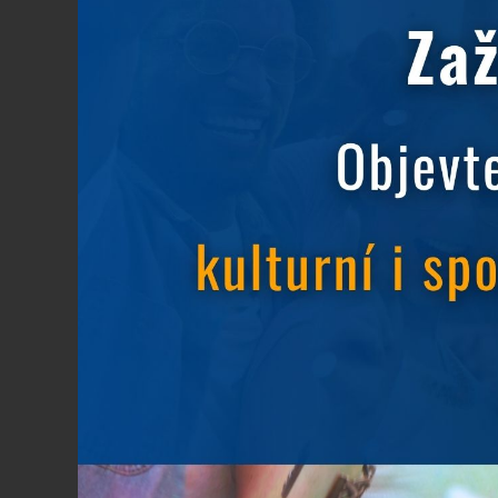
Víte, že ...
1.10.2018
Víte, že v hotelu Nikolas máte v ceně ubyto
internetové Wi-Fi připojení, parkování i bal
Tak už dále nehledejte a vyberte si ubytován
centra Ostravy, hlavního nádraží i výstaviště
Rezervujte si svůj pobyt
ještě dnes.