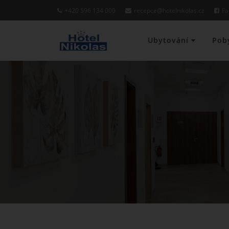
+420 596 134 000
recepce@hotelnikolas.cz
Fa
Ubytování
Pob