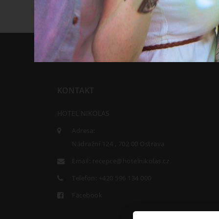
KONTAKT
HOTEL NIKOLAS
Adresa:
Nádražní 124 , 702 00 Ostrava
Email:
recepce@hotelnikolas.cz
Telefon:
+420 596 134 000
Facebook