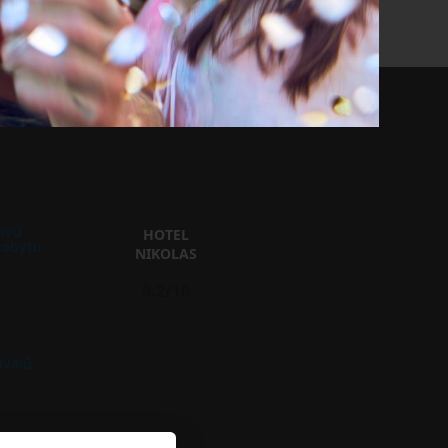
avu
HOTEL
pobytu
NIKOLAS
9.2/10
m
ivalů
6