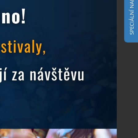
SPECIÁLNÍ NABÍDKA
Ostrava už na vás čeká
21.4.2026
Hradní Oldies Festival
14.4.2026