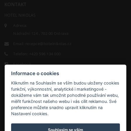
KONTAKT
HOTEL NIKOLAS
Adresa:
Nádražní 124 , 702 00 Ostrava
Email:
recepce@hotelnikolas.cz
Telefon:
+420 596 134 000
Facebook
Informace o cookies
Kliknutím na Souhlasím se vším budou uloženy cookies
funkční, výkonnostní, analytické i marketingové -
dokážeme vám tak umožnit pohodlné používání webu,
měřit funkčnost našeho webu i vás cílit reklamou. Své
HOTEL
preference můžete snadno upravit kliknutím na
NIKOLAS
Nastavení cookies.
9.2/10
Souhlasím se vším