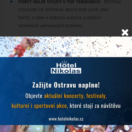
POBYT NELZE VYUŽÍT V TOP TERMÍNECH
- FESTIVAL
COLOURS OF OSTRAVA, BEATS FOR LOVE, DNY
NATO. A dále o státních svátcích a dalších
termínech vyhrazených hotelem.
Poplatek z pobytu 45 Kč osoba/ den není zahrnut
v ceně pobytu
- hradí se na místě.
Dvoulůžkový pokoj ​Standard, Superior, Apartmán
Junior, Studio a Studio Standard -
zobrazená cena je
za 2 osoby.
Dvoulůžkový pokoj Superior s přistýlkou -
zobrazená
cena je za 3 osoby.
V případě zájmu o pobyt s jiným složením osob
neváhejte kontaktovat recepci hotelu.