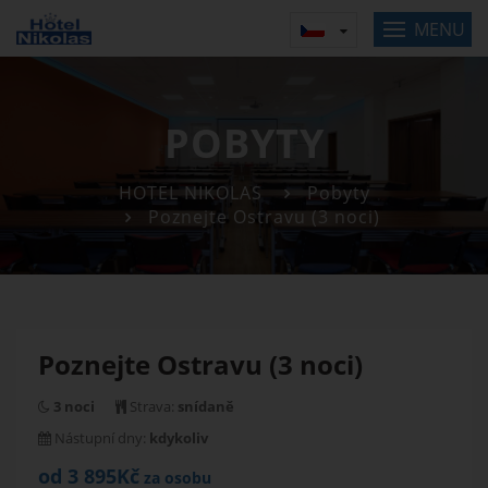
MENU
POBYTY
HOTEL NIKOLAS
Pobyty
Poznejte Ostravu (3 noci)
Poznejte Ostravu (3 noci)
3 noci
Strava:
snídaně
Nástupní dny:
kdykoliv
od 3 895Kč
za osobu