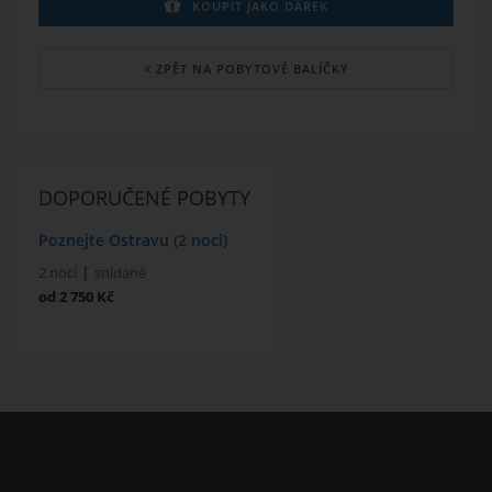
KOUPIT JAKO DÁREK
ZPĚT NA POBYTOVÉ BALÍČKY
DOPORUČENÉ POBYTY
Poznejte Ostravu (2 noci)
|
2 noci
snídaně
od 2 750 Kč