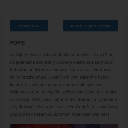
REZERVOVAT
KOUPIT JAKO DÁREK
POPIS
Využijte naši exkluzivní nabídku a ponořte se na tři noci
do jedinečné atmosféry Ostravy! Město, kde se snoubí
industriální historie s moderní kulturou a zelení, čeká,
až ho prozkoumáte. S balíčkem vám zajistíme nejen
komfortní zázemí a bohaté snídaně, ale také vás
vyšleme za těmi nejlepšími zážitky. Navštivte fascinující
ostravskou ZOO, pokochejte se dechberoucím výhledem
z Vyhlídkové věže radnice a večer si dopřejte zasloužený
odpočinek v našem soukromém hotelovém wellness.
Previous
Nex