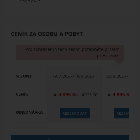
rezervace.
CENÍK ZA OSOBU A POBYT
Pro zobrazení všech sezón potáhněte prstem
přes ceník.
SEZÓNY
19. 7. 2026 - 18. 9. 2026
20. 9. 2026 - 25. 9.
CENÍK
3 895
Kč
3 895
Kč
od
4 335
Kč
od
4 
OBJEDNÁVKA
REZERVOVAT
REZERVOVA