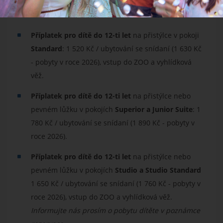
Dítě do 6 let
bez nároku na lůžko a služby
ZDARMA.
Příplatek pro dítě do 12-ti let
na přistýlce v pokoji
Standard
: 1 520 Kč / ubytování se snídaní (1 630 Kč
- pobyty v roce 2026), vstup do ZOO a vyhlídková
věž.
Příplatek pro dítě do 12-ti let
na přistýlce nebo
pevném lůžku v pokojích
Superior a Junior Suite
: 1
780 Kč / ubytování se snídaní (1 890 Kč - pobyty v
roce 2026).
Příplatek pro dítě do 12-ti let
na přistýlce nebo
pevném lůžku v pokojích
Studio a Studio Standard
1 650 Kč / ubytování se snídaní (1 760 Kč - pobyty v
roce 2026), vstup do ZOO a vyhlídková věž.
Informujte nás prosím o pobytu dítěte v poznámce