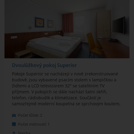
Dvoulůžkový pokoj Superior
Pokoje Superior se nacházejí v nově zrekonstruované
budově, jsou vybavené psacím stolem s lampičkou a
židlemi a LCD televizorem 32'' se satelitním TV
příjmem. V pokojích se dále nachází šatní skříň,
telefon, rádiobudík a klimatizace. Součástí je
samozřejmě moderní koupelna se sprchovým koutem,
toaletou, zrcadlem a fénem. Wi-Fi internet zdarma. Při
Počet lůžek: 2
rezervaci můžete uvést, zda požadujete TWIN nebo
DBL uspořádání postelí. V případě uspořádání DBL
Počet místností: 1
jsou jednotlivé matrace přímo u sebe – není mezi nimi
Sprcha
žádný předěl.