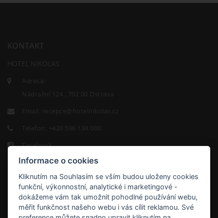
KONTAKT
HOTEL NIKOLAS
Adresa:
Nádražní 124 , 702 00 Ostrava
Email:
recepce@hotelnikolas.cz
Telefon:
+420 596 134 000
Facebook
Informace o cookies
Kliknutím na Souhlasím se vším budou uloženy cookies
funkční, výkonnostní, analytické i marketingové -
dokážeme vám tak umožnit pohodlné používání webu,
měřit funkčnost našeho webu i vás cílit reklamou. Své
HOTEL
preference můžete snadno upravit kliknutím na