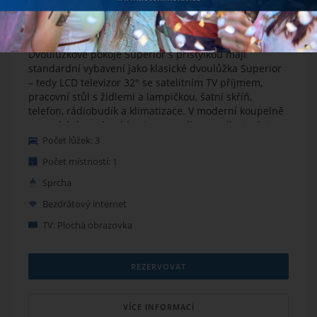
Dvoulůžkový pokoj Superior s možností
přistýlky
Dvoulůžkové pokoje Superior s přistýlkou mají
standardní vybavení jako klasické dvoulůžka Superior
– tedy LCD televizor 32" se satelitním TV příjmem,
pracovní stůl s židlemi a lampičkou, šatní skříň,
telefon, rádiobudík a klimatizace. V moderní koupelně
se nachází sprchový kout, umyvadlo, zrcadlo, toaleta a
fén. Přistýlka je formou rozkládacího lůžka. Pokoj lze
Počet lůžek: 3
připravit jako TWIN nebo DBL pokoj.
Počet místností: 1
Sprcha
Bezdrátový internet
TV: Plochá obrazovka
REZERVOVAT
VÍCE INFORMACÍ