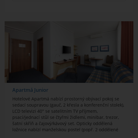
Apartmá Junior
Hotelové Apartmá nabízí prostorný obývací pokoj se
sedací soupravou (gauč, 2 křesla a konferenční stolek),
LCD televizi 40'' se satelitním TV příjmem,
psací/jednací stůl se čtyřmi židlemi, minibar, trezor,
šatní skříň a čajový/kávový set. Opticky oddělená
ložnice nabízí manželskou postel (popř. 2 oddělené
110cm postele), telefon, rádiobudík a TV. Koupelna s