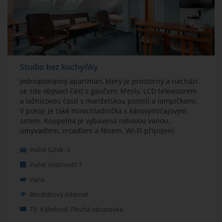
Studio bez kuchyňky
Jednopokojový apartmán, který je prostorný a nachází
se zde obývací část s gaučem, křesly, LCD televizorem
a ložnicovou částí s manželskou postelí a lampičkami.
V pokoji je také minichladnička s kávovým/čajovým
setem. Koupelna je vybavena rohovou vanou,
umyvadlem, zrcadlem a fénem. Wi-Fi připojení
zdarma.
Počet lůžek: 3
Počet místností: 1
Vana
Bezdrátový internet
TV: Kabelová, Plochá obrazovka