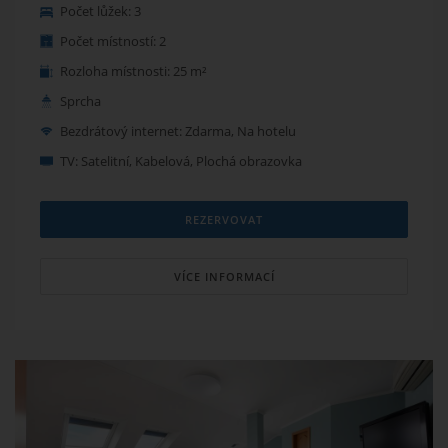
Počet lůžek: 3
rohovou vanou, WC a umyvadlem, zrcadlem a
vysoušečem vlasů. Wi-Fi internet zdarma.
Při rezervaci
Počet místností: 2
můžete uvést, zda požadujete TWIN nebo DBL
Rozloha místnosti: 25 m²
uspořádání postelí. V případě uspořádání DBL jsou
jednotlivé matrace přímo u sebe – není mezi nimi
Sprcha
žádný předěl.
Bezdrátový internet: Zdarma, Na hotelu
TV: Satelitní, Kabelová, Plochá obrazovka
REZERVOVAT
VÍCE INFORMACÍ