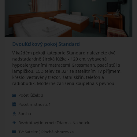
Dvoulůžkový pokoj Standard
V každém pokoji kategorie Standard naleznete dvě
nadstadardně široká lůžka - 120 cm, vybavená
hypoalergenními matracemi Grossmann, psací stůl s
lampičkou, LCD televize 32'' se satelitním TV příjmem,
křeslo, vestavěný trezor, šatní skříň, telefon a
rádiobudík. Moderně zařízená koupelna s pevnou
přepážkou, odděleným sprchovým koutem, WC a
Počet lůžek: 3
umyvadlem, zrcadlem a vysoušečem vlasů. Wi-Fi
internet zdarma.
Počet místností: 1
Sprcha
Bezdrátový internet: Zdarma, Na hotelu
TV: Satelitní, Plochá obrazovka