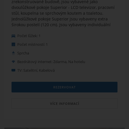
zrekonstruované budově, jsou vybavené jako
dvoulůžkové pokoje Superior - LCD televizor, pracovní
stůl, koupelna se sprchovým koutem a toaletou.
Jednolůžkové pokoje Superior jsou vybaveny extra
širokou postelí (120 cm). Jsou vybaveny individuální
klimatizací/konvertorem. Wi-Fi internet zdarma.
Počet lůžek: 1
Počet místností: 1
Sprcha
Bezdrátový internet: Zdarma, Na hotelu
TV: Satelitní, Kabelová
REZERVOVAT
VÍCE INFORMACÍ