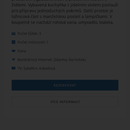
židlemi. Vybavená kuchyňka s jídelním stolem poslouží
pro přípravu jednoduchých pokrmů. Další prostor je
ložnicová část s manželskou postelí a lampičkami. V
koupelně se nachází rohová vana, umyvadlo, toaleta,
zdrcadlo a fén. Wi-Fi připojení zdarma.
Počet lůžek: 3
Počet místností: 1
Vana
Bezdrátový internet: Zdarma, Na hotelu
TV: Satelitní, Kabelová
REZERVOVAT
VÍCE INFORMACÍ