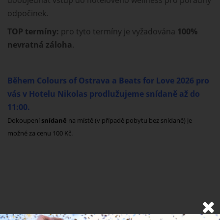
doobjednat vstup do hotelového wellness pro pořádný
odpočinek.
TOP termíny:
pro tyto termíny je vyžadována
100%
nevratná záloha
.
Během Colours of Ostrava a Beats for Love 2026 pro
vás v Hotelu Nikolas prodlužujeme snídaně až do
11:00.
Dokoupení
snídaně
na místě (v případě pobytu bez snídaně) je
možné za cenu 100 Kč.