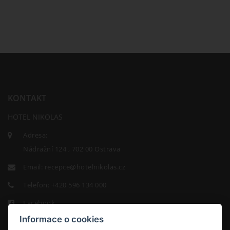
KONTAKT
HOTEL NIKOLAS
Adresa:
Nádražní 124 , 702 00 Ostrava
Email:
recepce@hotelnikolas.cz
Telefon:
+420 596 134 000
Facebook
Informace o cookies