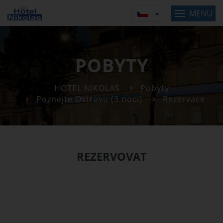
MENU
POBYTY
HOTEL NIKOLAS
Pobyty
Poznejte Ostravu (3 noci)
Rezervace
REZERVOVAT