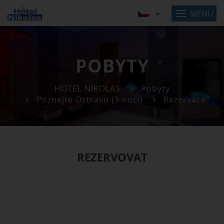
MENU
POBYTY
HOTEL NIKOLAS
Pobyty
Poznejte Ostravu (3 noci)
Rezervace
REZERVOVAT