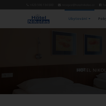
+420 596 134 000
recepce@hotelnikolas.cz
Fa
Ubytování
Pob
HOTEL NIKO