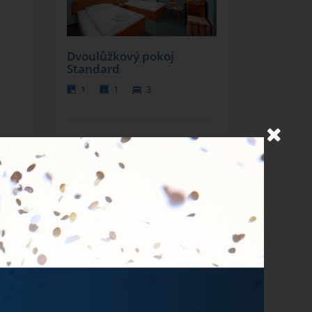
Dvoulůžkový pokoj
Standard
1
1
3
Dvoulůžkový pokoj
Superior
1
1
2
je
jsou