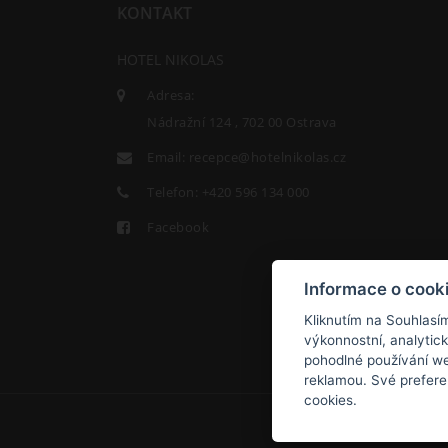
KONTAKT
HOTEL NIKOLAS
Adresa:
Nádražní 124 , 702 00 Ostrava
Email:
recepce@hotelnikolas.cz
Telefon:
+420 596 134 000
Facebook
Informace o cook
Kliknutím na Souhlasí
výkonnostní, analytic
pohodlné používání we
reklamou. Své prefere
cookies.