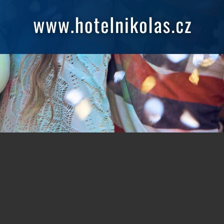
py postelí: 1x Extra velká postel
Velikost postele: Šířka 120 cm, D
200 cm,
REZERVOVAT NY