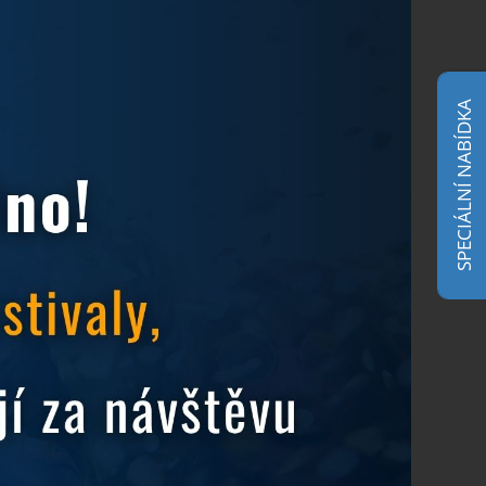
a.
SPECIÁLNÍ NABÍDKA
Dvoulůžkový pokoj
Superior s možností
přistýlky
1
1
3