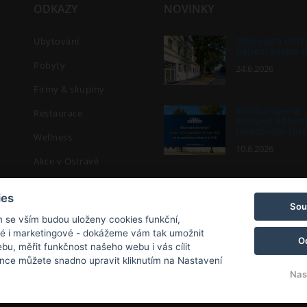
ODKAZY
NOVINKY
Objevujte Ostr
Ubytování
během svého 
Pobyty
24.6.2026
Firmy & skupiny
Prodlužujeme
Restaurace
snídaně běhe
hudebních fest
Wellness
10.6.2026
Akce v Ostravě
MichalFest 202
Kontakt
ies
13.5.2026
Sou
Rezervace
m se vším budou uloženy cookies funkční,
ké i marketingové - dokážeme vám tak umožnit
O
bu, měřit funkčnost našeho webu i vás cílit
nce můžete snadno upravit kliknutím na Nastavení
Nas
© Copyright 2026 | Všechna práva vyhrazena