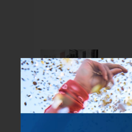
POPIS
Jednolůžkové pokoje Superior se nacházejí v 
Superior - LCD televizor, pracovní stůl, koup