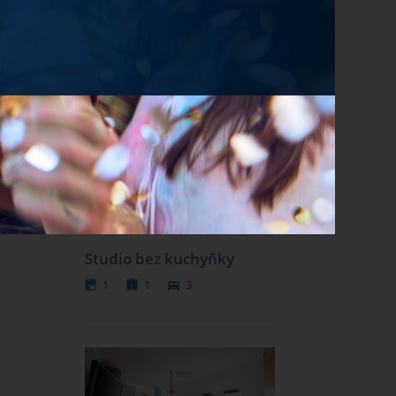
élka
Apartmá Junior
25 m²
1
2
3
NÍ
Studio bez kuchyňky
1
1
3