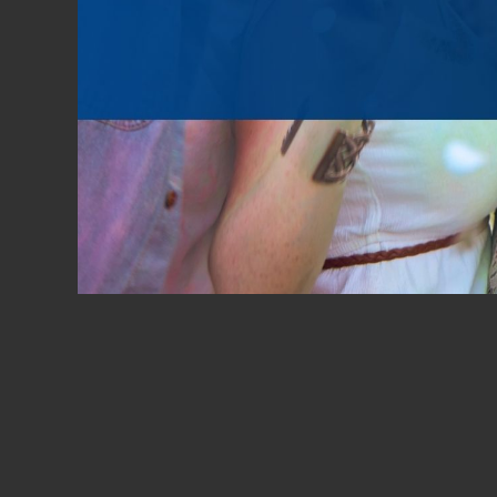
Toaletní potřeby zdarma
Ty
ZPĚT NA POKOJE