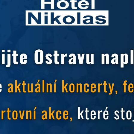
vybaveny individuální klimatizací/konvertorem. Wi-Fi internet zdarm
čet ložnic: 1
Počet místností: 1
lefon
TV: Satelitní, Kabelová
zdrátový internet: Zdarma, Na
Hotelový textil
telu
C
Fén na vlasy: Na vyžádání
kuřácké prostředí
Typ ubytování: Pokoj
čník navíc
Denní úklid