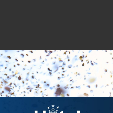
REZERVOVAT
nově zrekonstruované budově, jsou vybavené jako dvoulůžkové poko
elna se sprchovým koutem a toaletou. Jednolůžkové pokoje Superior 