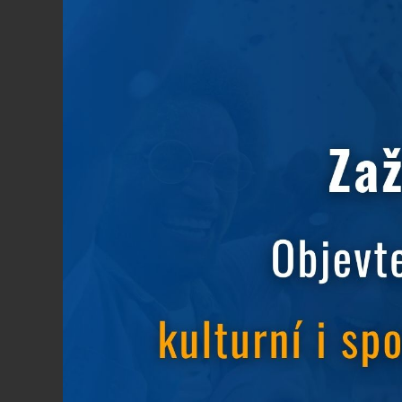
vybaveny extra širokou postelí (120 cm). Jsou 
ZÁKLADNÍ INFORMACE
Počet lůžek: 1
Po
VYBAVENÍ
Postýlka
Te
Klimatizace
Be
ho
Sprcha
W
Ústřední topení
Ne
Závěsy
Ru