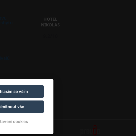
avu
HOTEL
pobytu
NIKOLAS
9.2/10
m
ivalů
6
hlasím se vším
dmítnout vše
tavení cookies