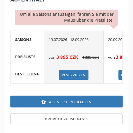
Um alle Saisons anzuzeigen, fahren Sie mit der
Maus über die Preisliste.
SAISONS
19.07.2026 - 18.09.2026
20.09.2026 - 2
PREISLISTE
3 895
CZK
3 895
C
von
4 335
CZK
von
BESTELLUNG
RESERVIEREN
RESER
ALS GESCHENK KAUFEN
ZURÜCK ZU PACKAGES