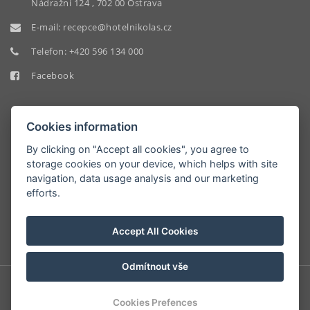
Nádražní 124 , 702 00 Ostrava
E-mail:
recepce@hotelnikolas.cz
Telefon:
+420 596 134 000
Facebook
Cookies information
By clicking on "Accept all cookies", you agree to
storage cookies on your device, which helps with site
HOTEL
navigation, data usage analysis and our marketing
NIKOLAS
efforts.
9.2/10
Accept All Cookies
Odmítnout vše
© Copyright 2026 | Alle Rechte vorbehalten
Cookies Prefences