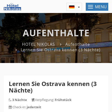
MENU
AUFENTHALTE
HOTEL NIKOLAS
Aufenthalte
Lernen Sie Ostrava kennen (3 Nächte)
Lernen Sie Ostrava kennen (3
Nächte)
3 Nächte
Verpflegung:
Frühstück
Check-in:
jederzeit