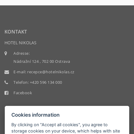
KONTAKT
HOTEL NIKOLAS
Adresse:
Nádražní 124 , 702 00 Ostrava
E-mail:
recepce@hotelnikolas.cz
Telefon:
+420 596 134 000
Facebook
Cookies information
By clicking on "Accept all cookies", you agree to
storage cookies on your device, which helps with site
HOTEL