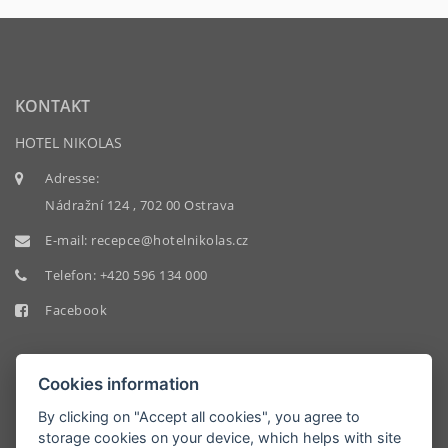
KONTAKT
HOTEL NIKOLAS
Adresse:
Nádražní 124 , 702 00 Ostrava
E-mail:
recepce@hotelnikolas.cz
Telefon:
+420 596 134 000
Facebook
Cookies information
By clicking on "Accept all cookies", you agree to
storage cookies on your device, which helps with site
HOTEL